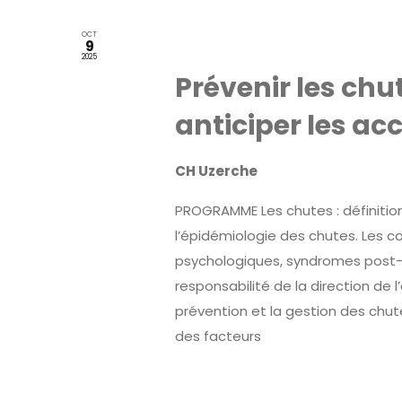
de
OCT
9 octobre 2025
9
Évènements
2025
Prévenir les ch
anticiper les ac
CH Uzerche
PROGRAMME Les chutes : définitio
l’épidémiologie des chutes. Les 
psychologiques, syndromes post-
responsabilité de la direction de 
prévention et la gestion des chute
des facteurs