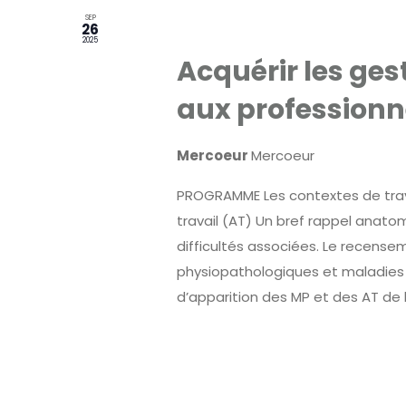
SEP
26 septembre 2025
26
2025
Acquérir les ges
aux professionn
Mercoeur
Mercoeur
PROGRAMME Les contextes de trava
travail (AT) Un bref rappel anato
difficultés associées. Le recense
physiopathologiques et maladies p
d’apparition des MP et des AT de l