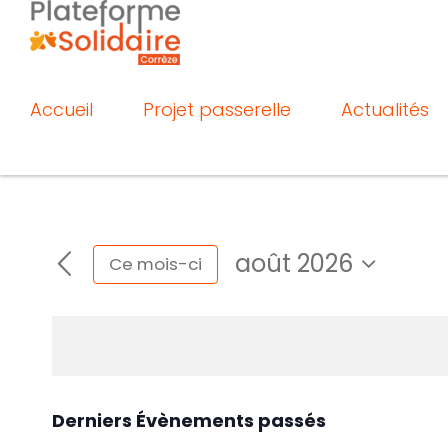
Passer
au
contenu
Accueil
Projet passerelle
Actualités
août 2026
Ce mois-ci
Sélectionnez
une
date.
Calendrier
Derniers Évènements passés