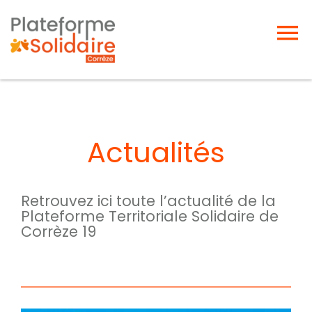
Passer
au
To
contenu
Na
Accueil
Projet passerelle
Actualités
Actualités
Retrouvez ici toute l’actualité de la
Plateforme Territoriale Solidaire de
Offres d’emplois
Corrèze 19
Forum