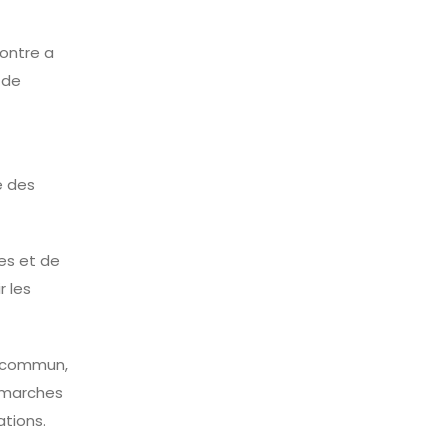
contre a
 de
é des
es et de
r les
if commun,
démarches
ations.