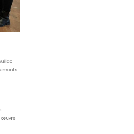
uillac
ènements
s
S œuvre