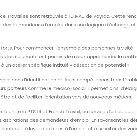
ance Travail se sont retrouvés à l’EHPAD de Vayrac. Cette ren
que des demandeurs d’emploi, dans une logique d’échange et
s forts. Pour commencer, l’ensemble des personnes a visité
avec les soignants ont permis de mieux appréhender la réalit
à un atelier spécifique intitulé « détection de potentiel ».
oi dans l’identification de leurs compétences transférabl
eurs porteurs comme le médico-social. Il permet ainsi d’élargi
être et de faciliter l’orientation vers de nouveaux métiers.
té entre la PTS 19 et France Travail, au service d’un object
es aspirations des demandeurs d’emploi. En favorisant les 
ontribue à lever des freins à l’emploi et à susciter des voc