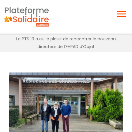
Passer
au
To
contenu
Na
Accueil
La PTS 19 a eu le plaisir de rencontrer le nouveau
directeur de l’EHPAD d’Objat
Projet passerelle
Actualités
Voir
l'image
agrandie
Offres d’emplois
Forum