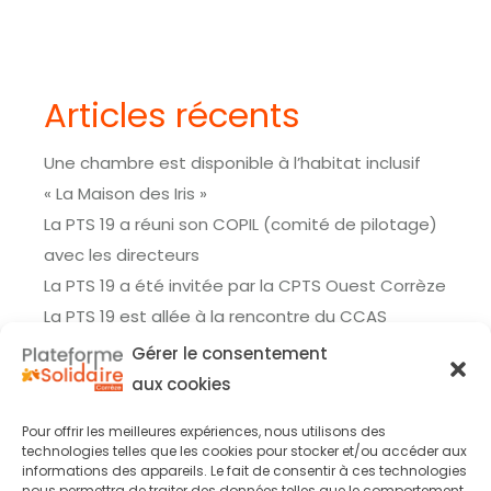
Articles récents
Une chambre est disponible à l’habitat inclusif
« La Maison des Iris »
La PTS 19 a réuni son COPIL (comité de pilotage)
avec les directeurs
La PTS 19 a été invitée par la CPTS Ouest Corrèze
La PTS 19 est allée à la rencontre du CCAS
La PTS 19 a été invitée à participer au forum de
Gérer le consentement
l’emploi à Objat
aux cookies
Pour offrir les meilleures expériences, nous utilisons des
technologies telles que les cookies pour stocker et/ou accéder aux
informations des appareils. Le fait de consentir à ces technologies
nous permettra de traiter des données telles que le comportement