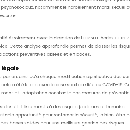
 psychosociaux, notamment le harcèlement moral, sexuel ou
écurisé.
vaillé étroitement avec la direction de l’EHPAD Charles GOBER
rvice. Cette analyse approfondie permet de classer les risqu
n d’actions préventives ciblées et efficaces.
n légale
s par an, ainsi qu’à chaque modification significative des co
ela a été le cas avec la crise sanitaire liée au COVID-19. C
ocument et l’adaptation constante des mesures de préventio
se les établissements à des risques juridiques et humains
itable opportunité pour renforcer la sécurité, le bien-être 
nt des bases solides pour une meilleure gestion des risques