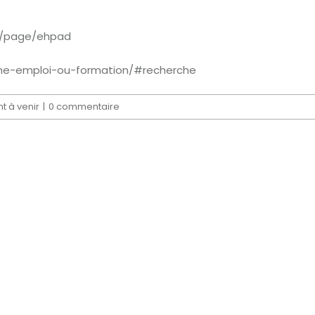
r/page/ehpad
rche-emploi-ou-formation/#recherche
 à venir
|
0 commentaire