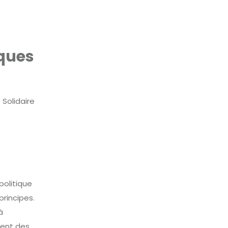
sques
 Solidaire
politique
rincipes.
à
ment des