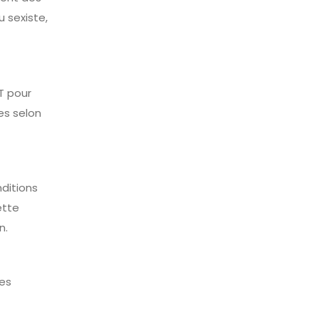
 sexiste,
T pour
es selon
nditions
ette
n.
des