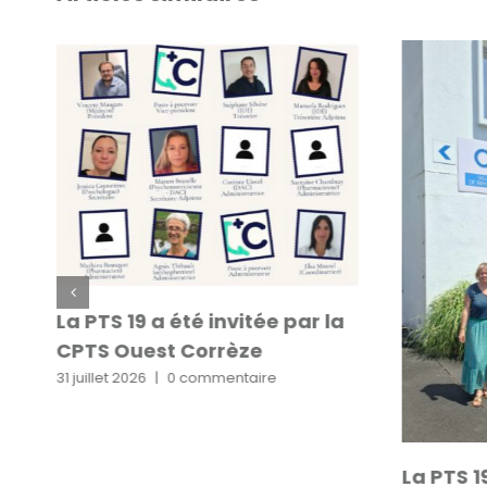
La PTS 19 a été invitée par la
CPTS Ouest Corrèze
31 juillet 2026
|
0 commentaire
La PTS 19