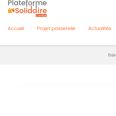
Passer
au
contenu
Accueil
Projet passerelle
Actualités
Élab
Voir
l'image
agrandie