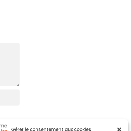
CP
17 j
Gérer le consentement aux cookies