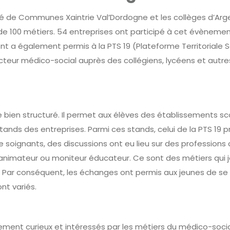
é de Communes Xaintrie Val’Dordogne et les collèges d’Arg
de 100 métiers. 54 entreprises ont participé à cet évènemen
t a également permis à la PTS 19 (Plateforme Territoriale S
cteur médico-social auprès des collégiens, lycéens et autre
bien structuré. Il permet aux élèves des établissements sco
stands des entreprises. Parmi ces stands, celui de la PTS 19 
e soignants, des discussions ont eu lieu sur des professio
 animateur ou moniteur éducateur. Ce sont des métiers qui 
. Par conséquent, les échanges ont permis aux jeunes de se
nt variés.
rement curieux et intéressés par les métiers du médico-socia