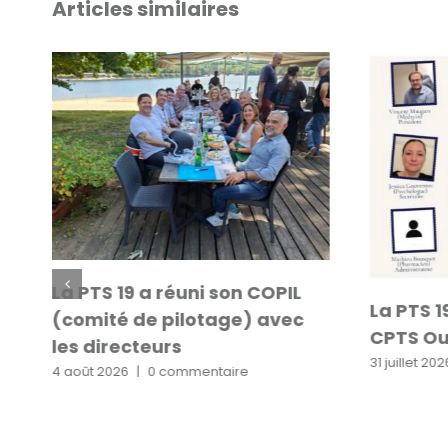
Articles similaires
La PTS 19 a réuni son COPIL
La PTS 1
(comité de pilotage) avec
CPTS Ou
les directeurs
31 juillet 202
4 août 2026
|
0 commentaire