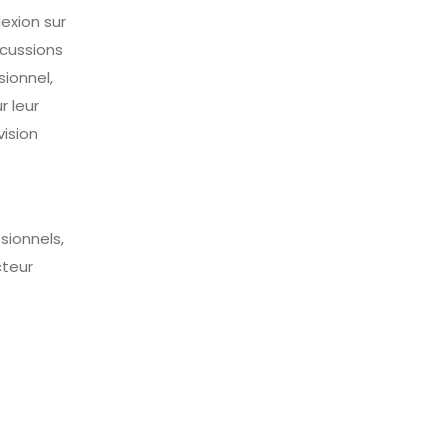
exion sur
scussions
sionnel,
r leur
vision
ssionnels,
cteur