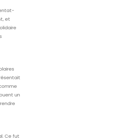
entat-
t, et
olidaire
s
laires
présentait
ns comme
jouent un
 rendre
l. Ce fut